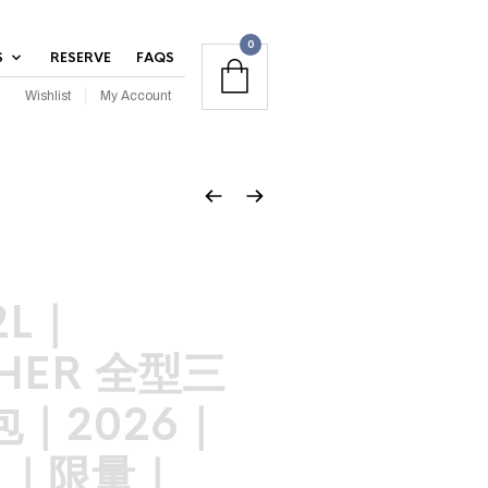
0
S
RESERVE
FAQS
Wishlist
My Account
2L｜
HER 全型三
｜2026｜
C ｜限量｜