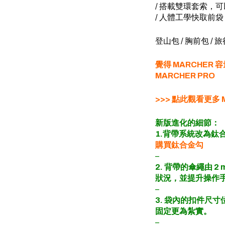
/ 搭載雙環套索，
/ 人體工學快取前
登山包 / 胸前包 / 旅
覺得 MARCHER
MARCHER PRO
>>> 點此觀看更多 
新版進化的細節：
1.背帶系統改為鈦合
購買鈦合金勾
–
2. 背帶的傘繩由 2
狀況，並提升操作
–
3. 袋內的扣件尺寸
固定更為紮實。
–