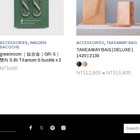
ACCESSORIES
,
WALDEN
ACCESSORIES
,
TAKEAWAY BAG
SACOCHE
TAKEAWAY BAG | DELUXE |
greenroom ｜鈦合金｜GR-5｜
1420 | 2130
雙向 S 鉤 Titanium S buckle x 2
NT$
600
Pric
NT$
12,800
–
NT$
15,800
ran
NT$
thr
NT$