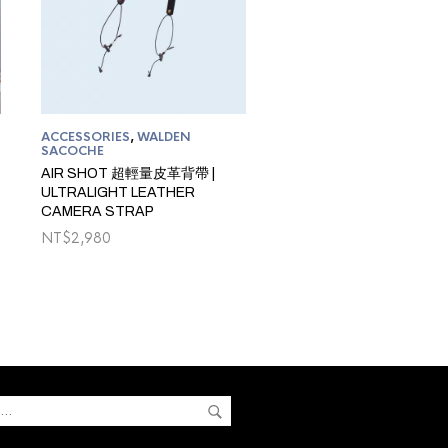
ACCESSORIES
,
WALDEN
SACOCHE
AIR SHOT 超輕量皮革背帶 |
ULTRALIGHT LEATHER
CAMERA STRAP
e
NT$
2,980
ge:
12,800
ough
15,800