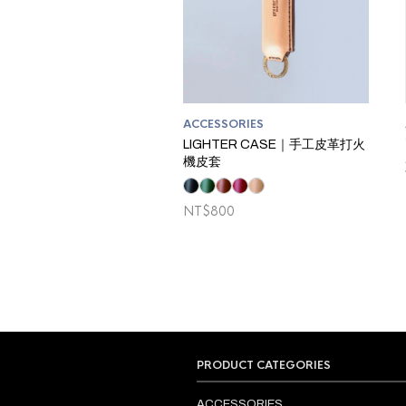
ACCESSORIES
LIGHTER CASE｜手工皮革打火
機皮套
NT$
800
PRODUCT CATEGORIES
ACCESSORIES