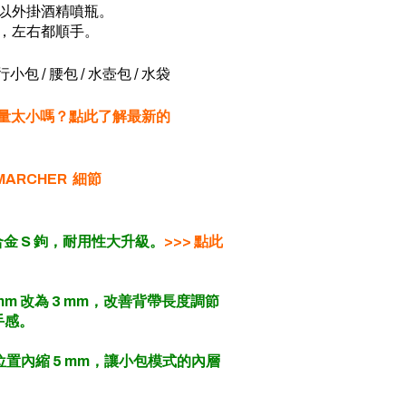
可以外掛酒精噴瓶。
袋，左右都順手。
行小包 / 腰包 / 水壺包 / 水袋
 容量太小嗎？點此了解最新的
MARCHER 細節
金 S 鉤，耐用性大升級。
>>> 點此
 mm 改為 3 mm，改善背帶長度調節
手感。
位置內縮 5 mm，讓小包模式的內層