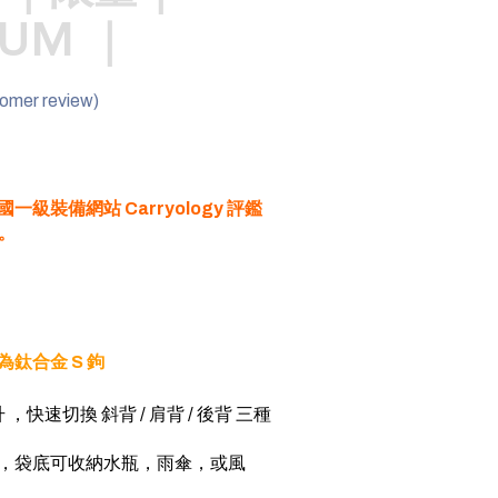
IUM ｜
omer review)
級裝備網站 Carryology 評鑑
r。
為鈦合金 S 鉤
公升 ，快速切換 斜背 / 肩背 / 後背 三種
統，袋底可收納水瓶，雨傘，或風