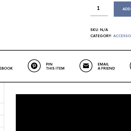
ADD
SKU:
N/A
CATEGORY:
ACCESSO
PIN
EMAIL
CEBOOK
THIS ITEM
A FRIEND