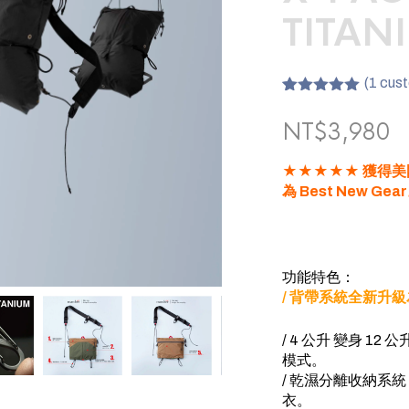
TITAN
(
1
cust
Rated
1
5.00
out of 5
NT$
3,980
based on
customer
rating
★★★★★ 獲得美國一
為 Best New Gea
功能特色：
/ 背帶系統全新升級
/ 4 公升 變身 12 
模式。
/ 乾濕分離收納系
衣。