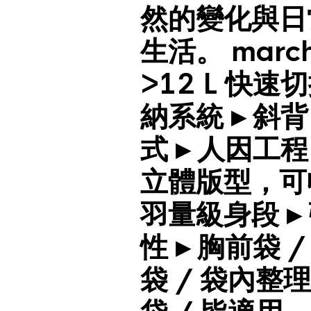
然的變化與日
生活。 marc
>12 L 快速
納系統 ▸ 斜背
式 ▸ 人因工程
立體版型，可
羽量級身段 
性 ▸ 胸前袋 /
袋 / 袋內整理