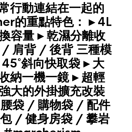
常行動連結在一起的
her的重點特色： ▸ 4L
切換容量 ▸ 乾濕分離收
 / 肩背 / 後背 三種模
 45˚斜向快取袋 ▸ 大
收納一機一鏡 ▸ 超輕
▸ 強大的外掛擴充改裝
 腰袋 / 購物袋 / 配件
包 / 健身房袋 / 攀岩