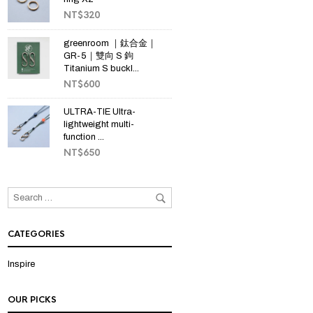
NT$
320
greenroom ｜鈦合金｜
GR-5｜雙向 S 鉤
Titanium S buckl...
NT$
600
ULTRA-TIE Ultra-
lightweight multi-
function ...
NT$
650
CATEGORIES
Inspire
OUR PICKS