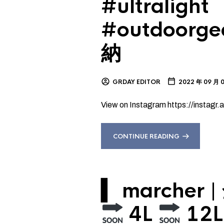
#ultralight
#outdoorg
納
GRDAY EDITOR
2022 年 09 月 
View on Instagram https://instag
CONTINUE READING
▍ marcher
4L
12