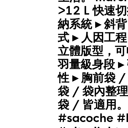
>12 L 快速
納系統 ▸ 斜背
式 ▸ 人因工程
立體版型，可
羽量級身段 
性 ▸ 胸前袋 /
袋 / 袋內整理
袋 / 皆適用。 
#sacoche #