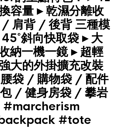
切換容量 ▸ 乾濕分離收
 / 肩背 / 後背 三種模
 45˚斜向快取袋 ▸ 大
收納一機一鏡 ▸ 超輕
▸ 強大的外掛擴充改裝
 腰袋 / 購物袋 / 配件
包 / 健身房袋 / 攀岩
#marcherism
backpack #tote