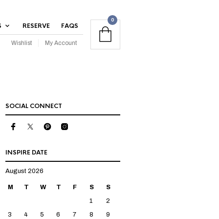
0
S
RESERVE
FAQS
Wishlist
My Account
SOCIAL CONNECT
INSPIRE DATE
August 2026
M
T
W
T
F
S
S
1
2
3
4
5
6
7
8
9