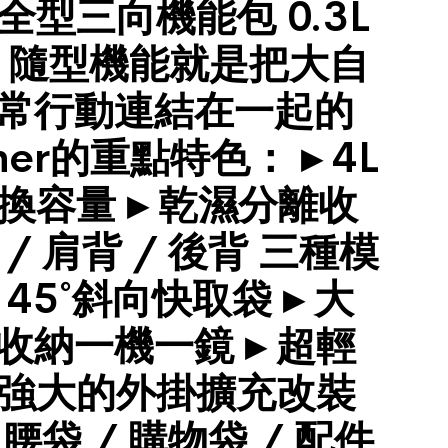
 | 全型三向機能包 0.3L
L 隨型機能就是把大自
常行動連結在一起的
her的重點特色： ▸ 4L
切換容量 ▸ 乾濕分離收
 / 肩背 / 後背 三種模
 45˚斜向快取袋 ▸ 大
收納一機一鏡 ▸ 超輕
▸ 強大的外掛擴充改裝
 腰袋 / 購物袋 / 配件