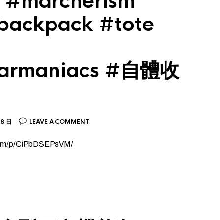
#marcherism
backpack #tote
earmaniacs #自體收
08 日
LEAVE A COMMENT
gr.am/p/CiPbDSEPsVM/