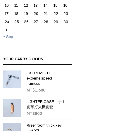
10
11
12
13
14
15
16
17
18
19
20
21
22
23
24
25
26
27
28
29
30
31
« Sep
YOUR CARRY GOODS
EXTREME-TIE
extreme speed
harness
NT$
1,680
LIGHTER CASE｜手工
皮革打火機皮套
NT$
800
greenroom thick key
ring X2