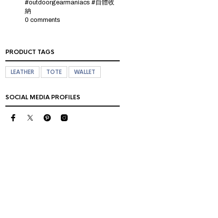
#outdoorgearmaniacs #自體收
納
0 comments
PRODUCT TAGS
LEATHER
TOTE
WALLET
SOCIAL MEDIA PROFILES