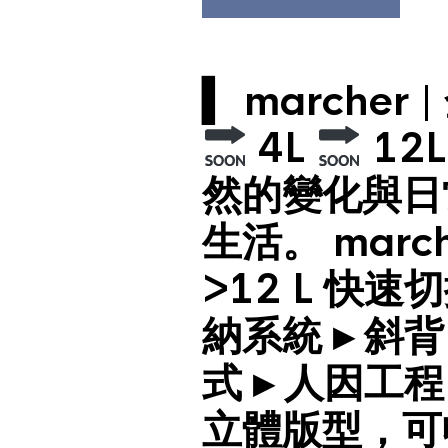
▍ marcher
4L
12
然的變化與日
生活。 marc
>12 L 快速
納系統 ▸ 斜背
式 ▸ 人因工程
立體版型，可