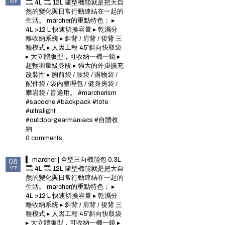
SEP
4L
12L 隨型機能就是把大自
然的變化與日常行動連結在一起的
生活。 marcher的重點特色： ▸
4L >12 L 快速切換容量 ▸ 乾濕分
離收納系統 ▸ 斜背 / 肩背 / 後背 三
種模式 ▸ 人因工程 45˚斜向快取袋
▸ 大立體版型，可收納一機一鏡 ▸
超輕羽量級身段 ▸ 強大的外掛擴充
改裝性 ▸ 胸前袋 / 腰袋 / 購物袋 /
配件袋 / 袋內整理包 / 健身房袋 /
攀岩袋 / 皆適用。 #marcherism
#sacoche #backpack #tote
#ultralight
#outdoorgearmaniacs #自體收
納
0 comments
▍ marcher | 全型三向機能包 0.3L
08
SEP
4L
12L 隨型機能就是把大自
然的變化與日常行動連結在一起的
生活。 marcher的重點特色： ▸
4L >12 L 快速切換容量 ▸ 乾濕分
離收納系統 ▸ 斜背 / 肩背 / 後背 三
種模式 ▸ 人因工程 45˚斜向快取袋
▸ 大立體版型，可收納一機一鏡 ▸