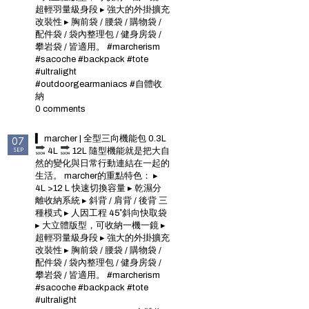
超輕羽量級身段 ▸ 強大的外掛擴充
改裝性 ▸ 胸前袋 / 腰袋 / 購物袋 /
配件袋 / 袋內整理包 / 健身房袋 /
攀岩袋 / 皆適用。 #marcherism
#sacoche #backpack #tote
#ultralight
#outdoorgearmaniacs #自體收
納
0 comments
▍ marcher | 全型三向機能包 0.3L
07
SEP
4L
12L 隨型機能就是把大自
然的變化與日常行動連結在一起的
生活。 marcher的重點特色： ▸
4L >12 L 快速切換容量 ▸ 乾濕分
離收納系統 ▸ 斜背 / 肩背 / 後背 三
種模式 ▸ 人因工程 45˚斜向快取袋
▸ 大立體版型，可收納一機一鏡 ▸
超輕羽量級身段 ▸ 強大的外掛擴充
改裝性 ▸ 胸前袋 / 腰袋 / 購物袋 /
配件袋 / 袋內整理包 / 健身房袋 /
攀岩袋 / 皆適用。 #marcherism
#sacoche #backpack #tote
#ultralight