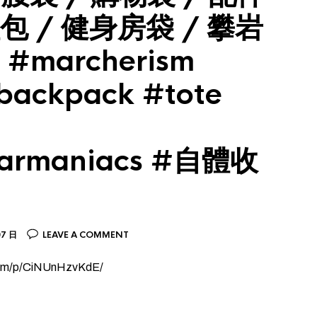
包 / 健身房袋 / 攀岩
#marcherism
backpack #tote
earmaniacs #自體收
07 日
LEAVE A COMMENT
r.am/p/CiNUnHzvKdE/