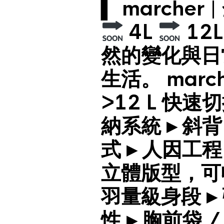
▍ marcher
4L
12
然的變化與日
生活。 marc
>12 L 快速
納系統 ▸ 斜背
式 ▸ 人因工程
立體版型，可
羽量級身段 
性 ▸ 胸前袋 /