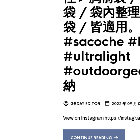
袋 / 袋內整理
袋 / 皆適用。 
#sacoche #
#ultralight
#outdoorg
納
GRDAY EDITOR
2022 年 09 月 
View on Instagram https://instag
CONTINUE READING