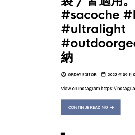
袋 / 皆適用。 
#sacoche #
#ultralight
#outdoorg
納
GRDAY EDITOR
2022 年 09 月 
View on Instagram https://insta
CONTINUE READING