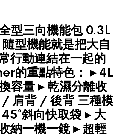
 | 全型三向機能包 0.3L
L 隨型機能就是把大自
常行動連結在一起的
her的重點特色： ▸ 4L
切換容量 ▸ 乾濕分離收
 / 肩背 / 後背 三種模
 45˚斜向快取袋 ▸ 大
收納一機一鏡 ▸ 超輕