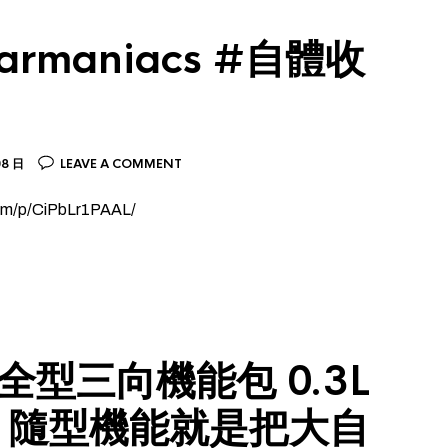
earmaniacs #自體收
08 日
LEAVE A COMMENT
r.am/p/CiPbLr1PAAL/
 | 全型三向機能包 0.3L
L 隨型機能就是把大自