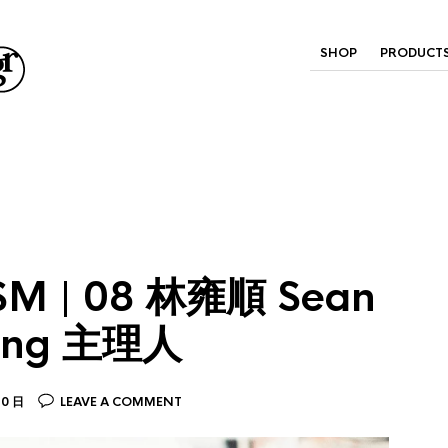
SHOP
PRODUCT
M | 08 林雍順 Sean
ving 主理人
30 日
LEAVE A COMMENT