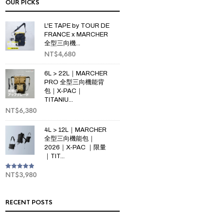
OUR PICKS
L'E TAPE by TOUR DE
FRANCE x MARCHER
全型三向機...
NT$
4,680
6L > 22L｜MARCHER
PRO 全型三向機能背
包｜X-PAC｜
TITANIU...
NT$
6,380
4L > 12L｜MARCHER
全型三向機能包｜
2026｜X-PAC ｜限量
｜TIT...
NT$
3,980
Rated
5.00
out of 5
RECENT POSTS