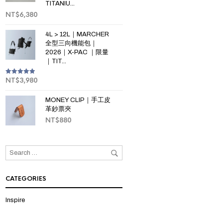
TITANIU...
NT$
6,380
4L > 12L｜MARCHER
全型三向機能包｜
2026｜X-PAC ｜限量
｜TIT...
NT$
3,980
Rated
5.00
out of 5
MONEY CLIP｜手工皮
革鈔票夾
NT$
880
CATEGORIES
Inspire