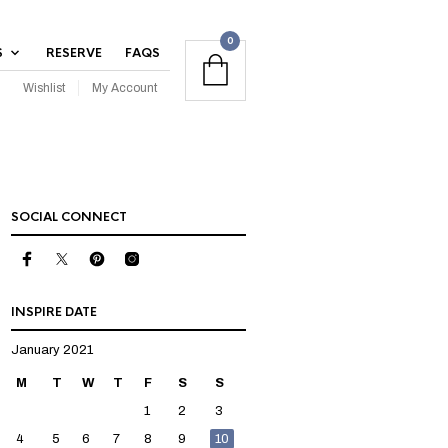
0
S
RESERVE
FAQS
Wishlist
My Account
SOCIAL CONNECT
INSPIRE DATE
January 2021
M
T
W
T
F
S
S
1
2
3
4
5
6
7
8
9
10