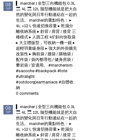
▍ marcher | 全型三向機能包 0.3L
08
SEP
4L
12L 隨型機能就是把大自
然的變化與日常行動連結在一起的
生活。 marcher的重點特色： ▸
4L >12 L 快速切換容量 ▸ 乾濕分
離收納系統 ▸ 斜背 / 肩背 / 後背 三
種模式 ▸ 人因工程 45˚斜向快取袋
▸ 大立體版型，可收納一機一鏡 ▸
超輕羽量級身段 ▸ 強大的外掛擴充
改裝性 ▸ 胸前袋 / 腰袋 / 購物袋 /
配件袋 / 袋內整理包 / 健身房袋 /
攀岩袋 / 皆適用。 #marcherism
#sacoche #backpack #tote
#ultralight
#outdoorgearmaniacs #自體收
納
0 comments
▍ marcher | 全型三向機能包 0.3L
08
SEP
4L
12L 隨型機能就是把大自
然的變化與日常行動連結在一起的
生活。 marcher的重點特色： ▸
4L >12 L 快速切換容量 ▸ 乾濕分
離收納系統 ▸ 斜背 / 肩背 / 後背 三