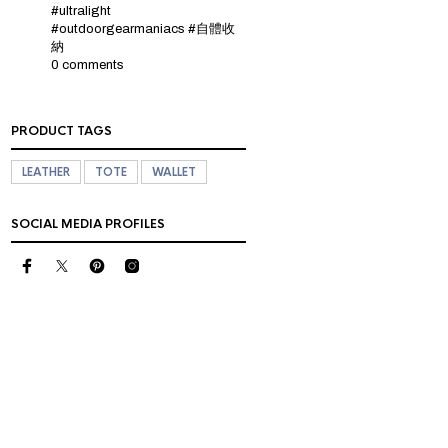
#ultralight
#outdoorgearmaniacs #自體收
納
0 comments
PRODUCT TAGS
LEATHER
TOTE
WALLET
SOCIAL MEDIA PROFILES