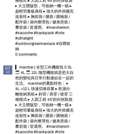
種模式 ▸ 人因工程 45˚斜向快取袋
▸ 大立體版型，可收納一機一鏡 ▸
超輕羽量級身段 ▸ 強大的外掛擴充
改裝性 ▸ 胸前袋 / 腰袋 / 購物袋 /
配件袋 / 袋內整理包 / 健身房袋 /
攀岩袋 / 皆適用。 #marcherism
#sacoche #backpack #tote
#ultralight
#outdoorgearmaniacs #自體收
納
0 comments
▍ marcher | 全型三向機能包 0.3L
07
SEP
4L
12L 隨型機能就是把大自
然的變化與日常行動連結在一起的
生活。 marcher的重點特色： ▸
4L >12 L 快速切換容量 ▸ 乾濕分
離收納系統 ▸ 斜背 / 肩背 / 後背 三
種模式 ▸ 人因工程 45˚斜向快取袋
▸ 大立體版型，可收納一機一鏡 ▸
超輕羽量級身段 ▸ 強大的外掛擴充
改裝性 ▸ 胸前袋 / 腰袋 / 購物袋 /
配件袋 / 袋內整理包 / 健身房袋 /
攀岩袋 / 皆適用。 #marcherism
#sacoche #backpack #tote