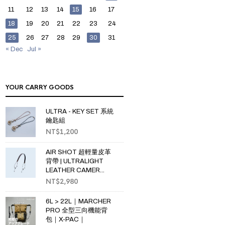
11
12
13
14
15
16
17
18
19
20
21
22
23
24
25
26
27
28
29
30
31
« Dec
Jul »
YOUR CARRY GOODS
ULTRA - KEY SET 系統
鑰匙組
NT$
1,200
AIR SHOT 超輕量皮革
背帶 | ULTRALIGHT
LEATHER CAMER...
NT$
2,980
6L > 22L｜MARCHER
PRO 全型三向機能背
包｜X-PAC｜