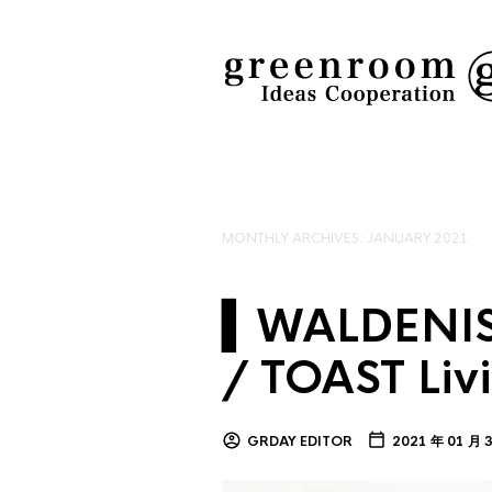
MONTHLY ARCHIVES:
JANUARY 2021
▍WALDENIS
/ TOAST Li
GRDAY EDITOR
2021 年 01 月 